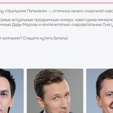
у «Уральские Пельмени» — отличное начало сказочной ново
самые актуальные праздничные номера, новогодние миниатю
атичные Деды Морозы и исключительно очаровательные Снег
й компании? Спешите купить билеты!