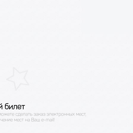
й билет
можете сделать заказ электронных мест,
чение мест на Ваш e-mail!