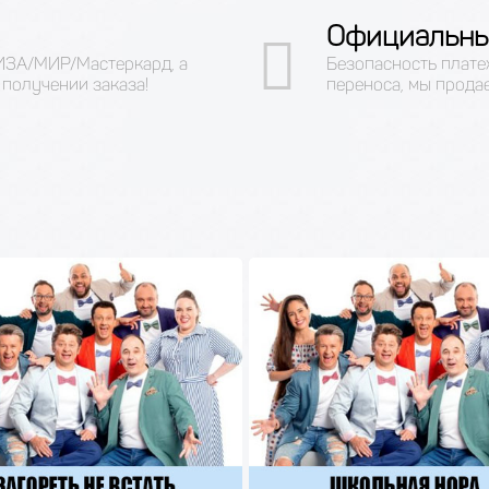
Официальны
ВИЗА/МИР/Мастеркард, а
Безопасность плате
получении заказа!
переноса, мы прода