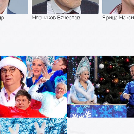
слав
Ярица Максим
Исаев Серге