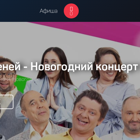
Афиша
0
ней - Новогодний концерт
мени. Новогоднее
Е