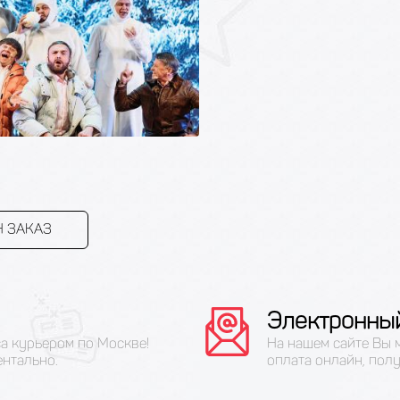
 ЗАКАЗ
Электронны
са курьером по Москве!
На нашем сайте Вы 
ентально.
оплата онлайн, полу