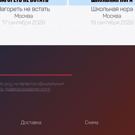
Загореть не встать
Школьная нора
Москва
Москва
17 сентября 2026
19 сентября 2026
я, шоу, не является официальным
та
,
правила оказания услуг
.
Доставка
Схема