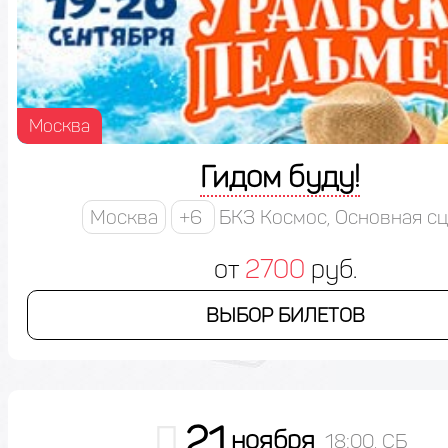
Москва
Гидом буду!
Москва
+6
БКЗ Космос, Основная с
от
2700
руб.
ВЫБОР БИЛЕТОВ
21
ноября
18:00, СБ