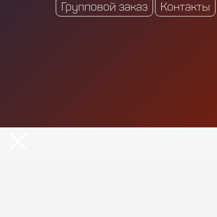
Групповой заказ
Контакты