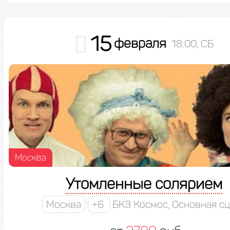
15
февраля
18:00, СБ
Москва
Утомленные солярием
Москва
+6
БКЗ Космос, Основная с