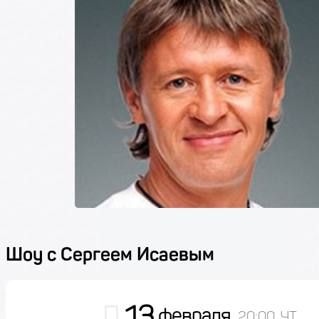
Шоу с Сергеем Исаевым
13
февраля
20:00, ЧТ