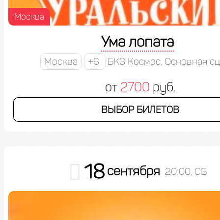
Москва
Ума лопата
Москва
+6
БКЗ Космос, Основная с
от
2700
руб.
ВЫБОР БИЛЕТОВ
18
сентября
20:00, СБ