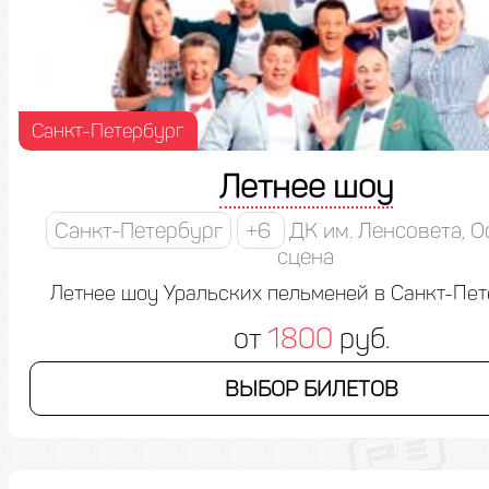
Санкт-Петербург
Летнее шоу
Санкт-Петербург
+6
ДК им. Ленсовета, 
сцена
Летнее шоу Уральских пельменей в Санкт-Пет
от
1800
руб.
ВЫБОР БИЛЕТОВ