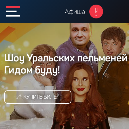
Афиша
0
Шоу Уральских пельменей 
Гидом буду!
КУПИТЬ БИЛЕТ