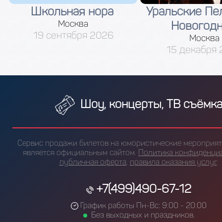
Школьная нора
Уральские Пе
Москва
Новогод
19 сентября 2026
Москва
15 декабря
Шоу, концерты, ТВ съёмк
Сервис продажи билетов на юмористические мероприяти
является официальным сайтом.
Политика конфиденци
публичная оферта
,
правила оказания услуг
.
+7(499)490-67-12
График работы Пн-Вс: 9:00 - 20:00
Без выходных и праздников.