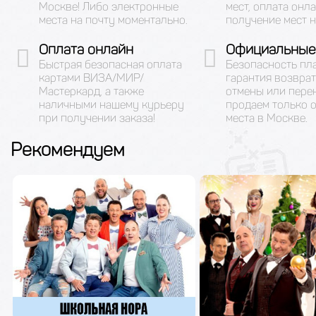
Москве! Либо электронные
мест, оплата онла
места на почту моментально.
получение мест н
Оплата онлайн
Официальные
Быстрая безопасная оплата
Безопасность пл
картами ВИЗА/МИР/
гарантия возврат
Мастеркард, а также
отмены или пере
наличными нашему курьеру
продаем только 
при получении заказа!
места в Москве.
Рекомендуем