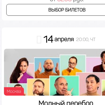
ВЫБОР БИЛЕТОВ
14
апреля
20:00, ЧТ
Москва
Модный перебор