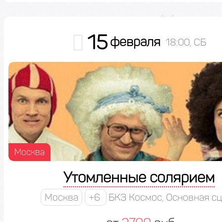
15
февраля
18:00, СБ
Москва
Утомленные солярием
Москва
+6
БКЗ Космос, Основная с