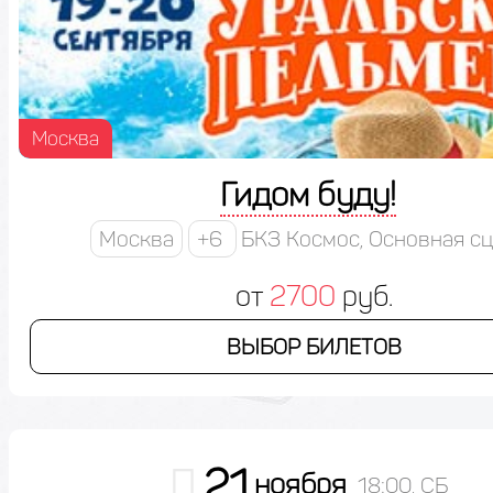
Москва
Гидом буду!
Москва
+6
БКЗ Космос, Основная с
от
2700
руб.
ВЫБОР БИЛЕТОВ
21
ноября
18:00, СБ