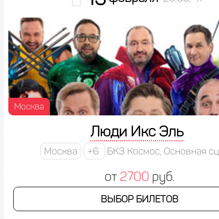
Москва
Люди Икс Эль
Москва
+6
БКЗ Космос, Основная с
от
2700
руб.
ВЫБОР БИЛЕТОВ