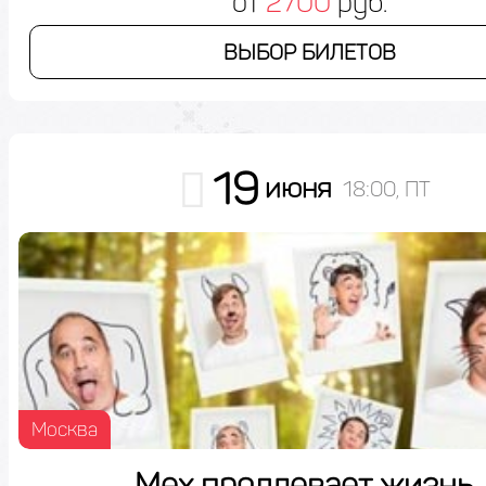
от
2700
руб.
ВЫБОР БИЛЕТОВ
19
июня
18:00, ПТ
Москва
Мех продлевает жизнь