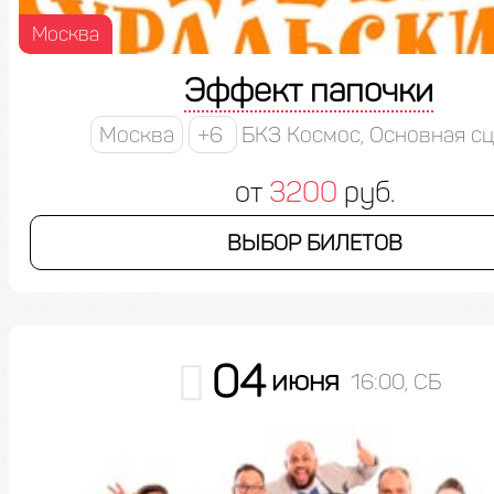
Москва
Эффект папочки
Москва
+6
БКЗ Космос, Основная с
от
3200
руб.
ВЫБОР БИЛЕТОВ
04
июня
16:00, СБ