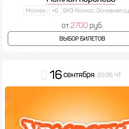
Москва
+6
БКЗ Космос, Основная с
от
2700
руб.
ВЫБОР БИЛЕТОВ
16
сентября
20:00, ЧТ