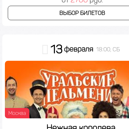
ВЫБОР БИЛЕТОВ
13
февраля
18:00, СБ
Москва
Нежная королева