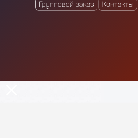
Групповой заказ
Контакты