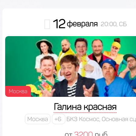
12
февраля
20:00, СБ
Москва
Галина красная
Москва
+6
БКЗ Космос, Основная с
от
3200
руб.