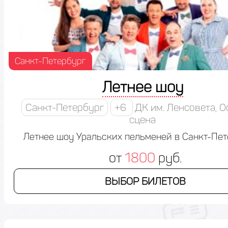
Санкт-Петербург
Летнее шоу
Санкт-Петербург
+6
ДК им. Ленсовета, 
сцена
Летнее шоу Уральских пельменей в Санкт-Пет
от
1800
руб.
ВЫБОР БИЛЕТОВ