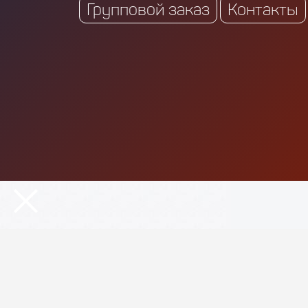
Групповой заказ
Контакты