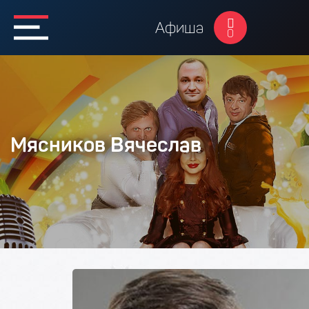
Афиша
0
Мясников Вячеслав