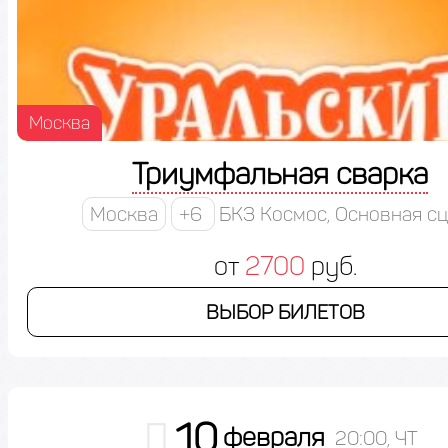
Москва
Триумфальная сварка
Москва
+6
БКЗ Космос, Основная с
от
2700
руб.
ВЫБОР БИЛЕТОВ
10
февраля
20:00, ЧТ