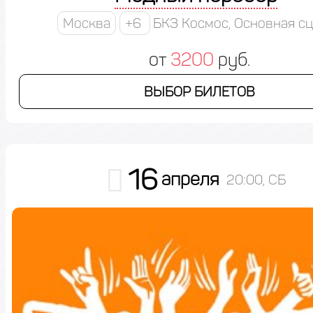
Москва
+6
БКЗ Космос, Основная с
от
3200
руб.
ВЫБОР БИЛЕТОВ
16
апреля
20:00, СБ