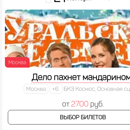
Москва
Дело пахнет мандарино
Москва
+6
БКЗ Космос, Основная с
от
2700
руб.
ВЫБОР БИЛЕТОВ