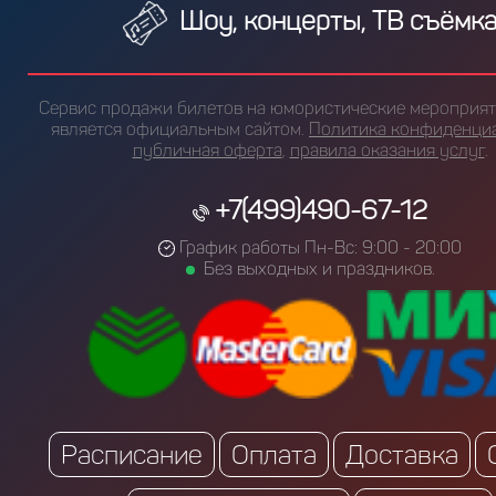
Шоу, концерты, ТВ съёмк
Сервис продажи билетов на юмористические мероприяти
является официальным сайтом.
Политика конфиденци
публичная оферта
,
правила оказания услуг
.
+7(499)490-67-12
График работы Пн-Вс: 9:00 - 20:00
Без выходных и праздников.
Расписание
Оплата
Доставка