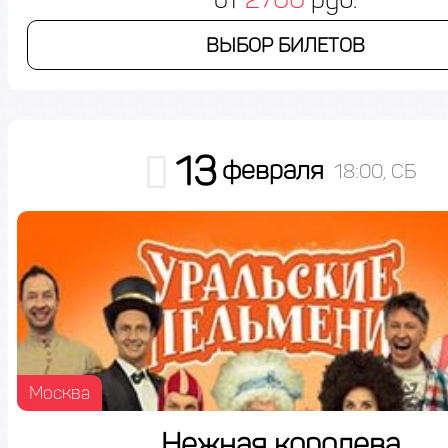
ВЫБОР БИЛЕТОВ
13
февраля
18:00, СБ
Москва
Нежная королева