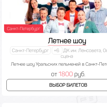
Санкт-Петербург
Летнее шоу
Санкт-Петербург
+6
ДК им. Ленсовета, 
сцена
Летнее шоу Уральских пельменей в Санкт-Пет
от
1800
руб.
ВЫБОР БИЛЕТОВ