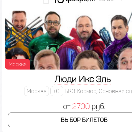
Москва
Люди Икс Эль
Москва
+6
БКЗ Космос, Основная с
от
2700
руб.
ВЫБОР БИЛЕТОВ