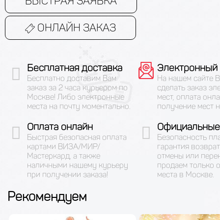
БЫСТРАЯ ЗАЯВКА
ОНЛАЙН ЗАКАЗ
Бесплатная доставка
Электронный 
Бесплатно доставим Вам
На нашем сайте 
заказ за 2 часа курьером по
сделать заказ эл
Москве! Либо электронные
мест, оплата онла
места на почту моментально.
получение мест н
Оплата онлайн
Официальные
Быстрая безопасная оплата
Безопасность пл
картами ВИЗА/МИР/
гарантия возврат
Мастеркард, а также
отмены или пере
наличными нашему курьеру
продаем только 
при получении заказа!
места в Москве.
Рекомендуем