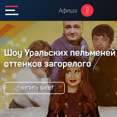
Афиша
0
Шоу Уральских пельменей 
оттенков загорелого
КУПИТЬ БИЛЕТ