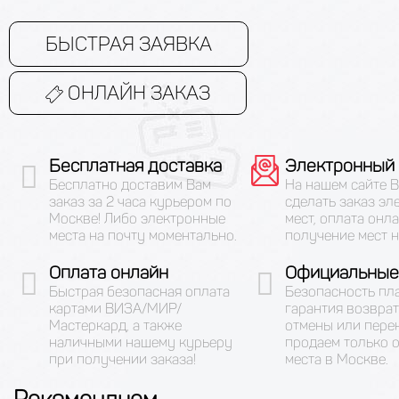
БЫСТРАЯ ЗАЯВКА
ОНЛАЙН ЗАКАЗ
Бесплатная доставка
Электронный 
Бесплатно доставим Вам
На нашем сайте 
заказ за 2 часа курьером по
сделать заказ эл
Москве! Либо электронные
мест, оплата онла
места на почту моментально.
получение мест н
Оплата онлайн
Официальные
Быстрая безопасная оплата
Безопасность пл
картами ВИЗА/МИР/
гарантия возврат
Мастеркард, а также
отмены или пере
наличными нашему курьеру
продаем только 
при получении заказа!
места в Москве.