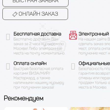
БЫСТРАЯ ЗАЯВКА
ОНЛАЙН ЗАКАЗ
Бесплатная доставка
Электронный 
Бесплатно доставим Вам
На нашем сайте 
заказ за 2 часа курьером по
сделать заказ эл
Москве! Либо электронные
мест, оплата онла
места на почту моментально.
получение мест н
Оплата онлайн
Официальные
Быстрая безопасная оплата
Безопасность пл
картами ВИЗА/МИР/
гарантия возврат
Мастеркард, а также
отмены или пере
наличными нашему курьеру
продаем только 
при получении заказа!
места в Москве.
Рекомендуем